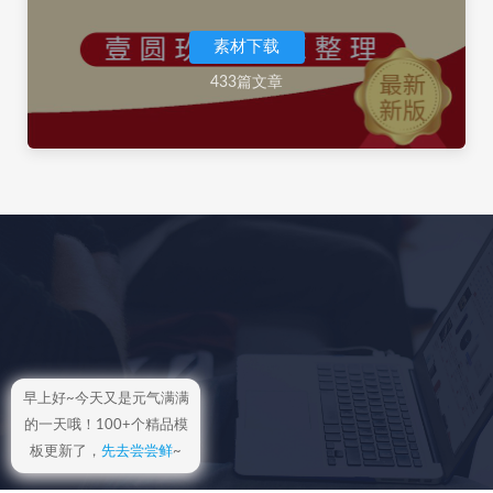
素材下载
433篇文章
早上好~今天又是元气满满
的一天哦！100+个精品模
板更新了，
先去尝尝鲜
~