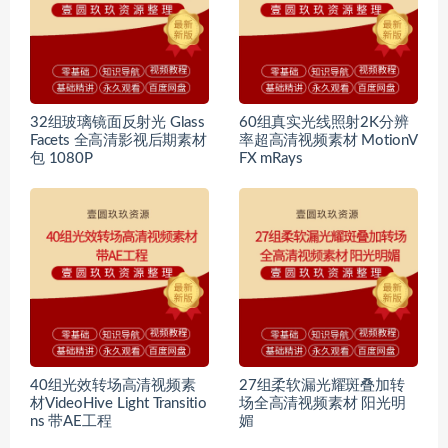
32组玻璃镜面反射光 Glass
60组真实光线照射2K分辨
Facets 全高清影视后期素材
率超高清视频素材 MotionV
包 1080P
FX mRays
40组光效转场高清视频素
27组柔软漏光耀斑叠加转
材VideoHive Light Transitio
场全高清视频素材 阳光明
ns 带AE工程
媚