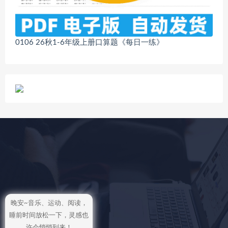
0106 26秋1-6年级上册口算题《每日一练》
晚安~音乐、运动、阅读，
睡前时间放松一下，灵感也
许会悄悄到来！