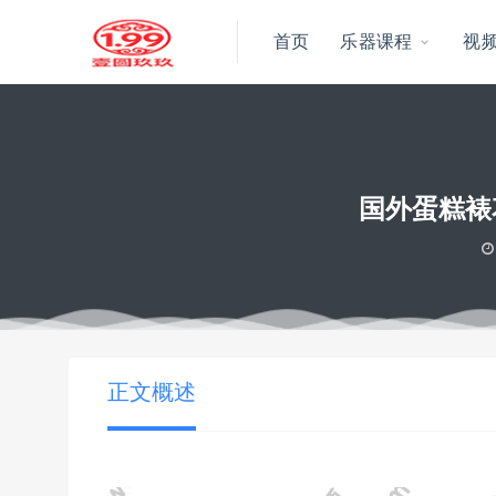
首页
乐器课程
视
国外蛋糕裱
当前位置：
壹圆玖玖资源
国外蛋糕裱花装饰高清甜品美食手工自
>
正文概述