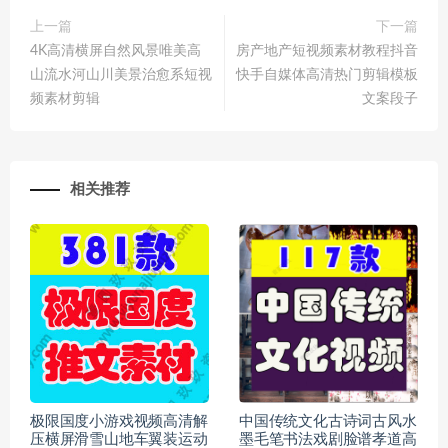
上一篇
下一篇
4K高清横屏自然风景唯美高
房产地产短视频素材教程抖音
山流水河山川美景治愈系短视
快手自媒体高清热门剪辑模板
频素材剪辑
文案段子
相关推荐
极限国度小游戏视频高清解
中国传统文化古诗词古风水
压横屏滑雪山地车翼装运动
墨毛笔书法戏剧脸谱孝道高