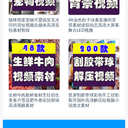
猫咪萌宠宠物可爱搞笑无水
4K金色粒子绿幕直播间背
印抖音短视频自媒体高清实
景素材虚拟动态高清大屏幕
拍素材剪辑
舞台LED视频
生鲜牛肉新鲜食材烹饪切生
竖屏割胶带球彩色手工切割
美食片雪花肥牛卷实拍剪辑
裂开国外高清解压短视频小
高清视频素材
说推文素材