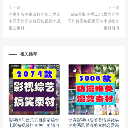
上一篇
下一篇
竖屏街头美食奇特小吃印度东
贴钻画制作手工diy横屏竖屏
南亚国外高清解压短视频小说
国外解压短视频高清小说推文
推文素材
素材引流
相关推荐
影视综艺娱乐节目高清搞笑
动漫影视电影唯美情感镜头
电影短视频抖音热门剪辑自
治愈系风景混剪素材恋爱高