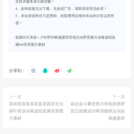
含技术服务请大家谅解！
4、如有链接无法下载、失效或广告，请联系管理员处理！
5、本站资源售价只是赞助，收取费用仅维持本站的日常运营所
需！
壹圆玖玖资源
»
户外野外帐篷露营营地活动野营篝火绿幕虚拟直
播led背景图片素材
分享到：
上一篇
下一篇
茶杯茶壶茶具茶盘茶器茶文化
励志奋斗攀登努力奔跑拼搏梦
茶叶茶业绿幕虚拟直播背景图
想正能量成功希望极限运动短
片素材
视频素材