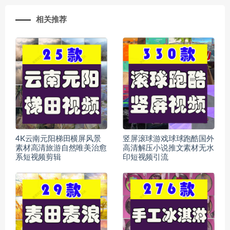
相关推荐
4K云南元阳梯田横屏风景
竖屏滚球游戏球球跑酷国外
素材高清旅游自然唯美治愈
高清解压小说推文素材无水
系短视频剪辑
印短视频引流