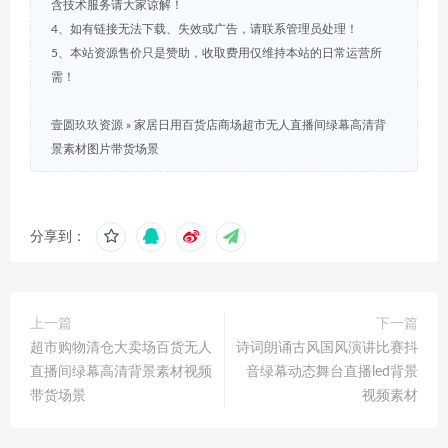
含技术服务请大家谅解！
4、如有链接无法下载、失效或广告，请联系管理员处理！
5、本站资源售价只是赞助，收取费用仅维持本站的日常运营所
需！
壹圆玖玖资源
»
家居日用百货店商场超市无人直播间绿幕高清背
景素材图片带货场景
分享到：
上一篇
下一篇
超市购物清仓大卖场百货无人
诗词朗诵古风国风演讲比赛抖
直播间绿幕高清背景素材视频
音绿幕动态舞台直播led背景
带货场景
视频素材