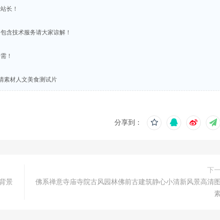
系站长！
不包含技术服务请大家谅解！
所需！
清素材人文美食测试片
分享到：
下
背景
佛系禅意寺庙寺院古风园林佛前古建筑静心小清新风景高清