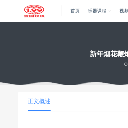
首页
乐器课程
视
新年烟花鞭
当前位置：
壹圆玖玖资源
新年烟花鞭炮绿幕直播间背景素材虚拟动
>
正文概述