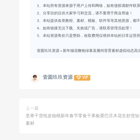
1、本站所有资源来源于用户上传和网络，如有侵权请邮件联
2、分享目的仅供大家学习和交流，请不要用于商业用途！
3、本站提供各类教程、素材、模板、软件等等其他资源，都
4、如有链接无法下载、失效或广告，请联系管理员处理！
5、本站资源售价只是赞助，收取费用仅维持本站的日常运营
壹圆玖玖资源
»
新年烟花鞭炮绿幕直播间背景素材虚拟动态高清
壹圆玖玖资源
VIP
上一篇
坚果干货纸皮核桃新年春节零食干果板栗巴旦木花生炒货短
素材