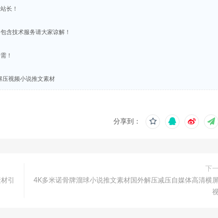
系站长！
不包含技术服务请大家谅解！
所需！
解压视频小说推文素材
分享到：
下
素材引
4K多米诺骨牌溜球小说推文素材国外解压减压自媒体高清横