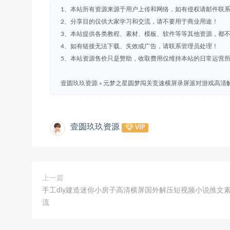
1、本站所有资源来源于用户上传和网络，如有侵权请邮件联
2、分享目的仅供大家学习和交流，请不要用于商业用途！
3、本站提供各类教程、素材、模板、软件等等其他资源，都
4、如有链接无法下载、失效或广告，请联系管理员处理！
5、本站资源售价只是赞助，收取费用仅维持本站的日常运营
壹圆玖玖资源
»
元梦之星圆梦闯关竞速横屏录屏派对游戏高清
壹圆玖玖资源
VIP
上一篇
手工diy建造迷你小房子高清横屏国外解压短视频小说推文
流