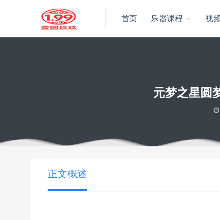
首页
乐器课程
视
元梦之星圆
当前位置：
壹圆玖玖资源
元梦之星圆梦闯关竞速横屏录屏派对游
>
正文概述