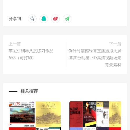
分享到：
上一篇
下一篇
车尼尔钢琴八度练习作品
倒计时震撼绿幕直播虚拟大屏
553（可打印）
幕舞台动感LED高清视频场景
背景素材
相关推荐