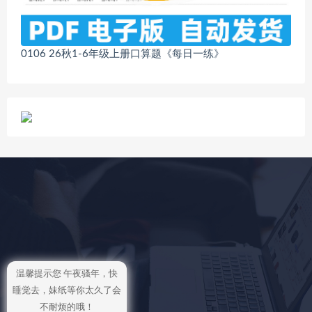
0106 26秋1-6年级上册口算题《每日一练》
温馨提示您 午夜骚年，快
睡觉去，妹纸等你太久了会
不耐烦的哦！