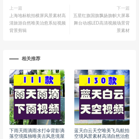
上一篇
下一篇
上海地标航拍横屏风景素材高
五星红旗国旗飘扬旗帜大屏幕
清旅游自然唯美治愈系短视频
舞台动感LED高清视频场景背
背景剪辑
景素材
相关推荐
下雨天雨滴雨水打伞背影滴
蓝天白云天空唯美飞鸟航拍
落空境孤独唯美古风意境屋
空境风景素材高清自然治愈