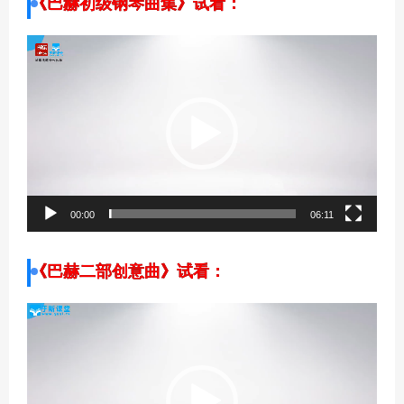
《巴赫初级钢琴曲集》试看：
视
频
播
放
器
00:00
06:11
《巴赫二部创意曲》试看：
视
频
播
放
器