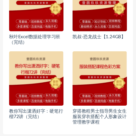
秋叶Excel数据处理学习班
凯叔-恐龙战士【1.24GB】
（完结）
教你写出潇洒好字：硬笔行
穿搭教程男士指导男生女生
楷72讲（完结）
服装穿衣搭配个人形象设计
管理教学课程