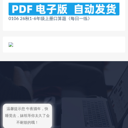
0106 26秋1-6年级上册口算题《每日一练》
温馨提示您 午夜骚年，快
睡觉去，妹纸等你太久了会
不耐烦的哦！