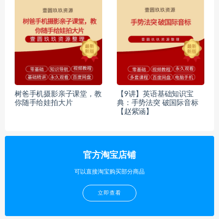
树爸手机摄影亲子课堂，教
【9讲】英语基础知识宝
你随手给娃拍大片
典：手势法突 破国际音标
【赵紫涵】
官方淘宝店铺
可以直接淘宝购买部分商品
立即查看