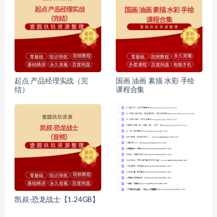
起点 产品经理实战（完
国画 油画 素描 水彩 手绘
结）
课程合集
凯叔-恐龙战士【1.24GB】