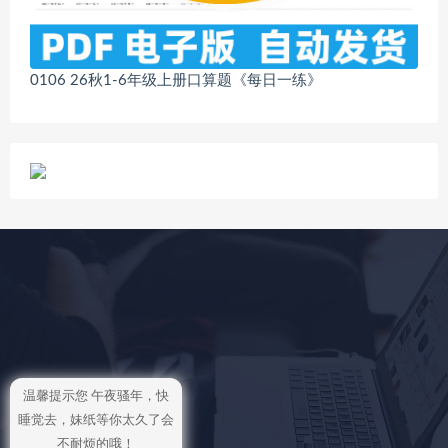
0106 26秋1-6年级上册口算题《每日一练》
温馨提示您 午夜骚年，快
睡觉去，妹纸等你太久了会
不耐烦的哦！