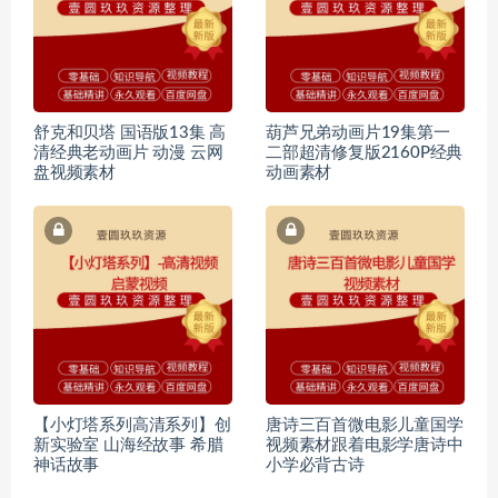
舒克和贝塔 国语版13集 高
葫芦兄弟动画片19集第一
清经典老动画片 动漫 云网
二部超清修复版2160P经典
盘视频素材
动画素材
【小灯塔系列高清系列】创
唐诗三百首微电影儿童国学
新实验室 山海经故事 希腊
视频素材跟着电影学唐诗中
神话故事
小学必背古诗