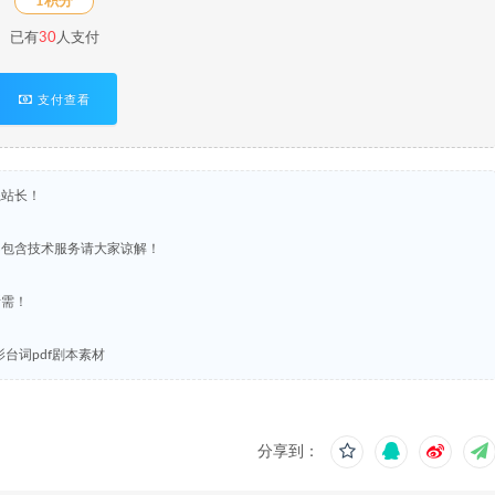
1积分
已有
30
人支付
支付查看
系站长！
不包含技术服务请大家谅解！
所需！
台词pdf剧本素材
分享到：