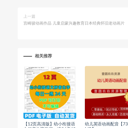
上一篇
宫崎骏动画作品 儿童启蒙兴趣教育日本经典怀旧老动画片
相关推荐
【12页高清版】幼小衔接语
幼儿英语动画配音【731