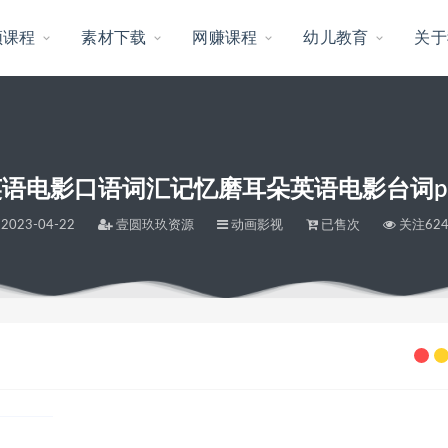
频课程
素材下载
网赚课程
幼儿教育
关于
语电影口语词汇记忆磨耳朵英语电影台词p
2023-04-22
壹圆玖玖资源
动画影视
已售次
关注62
语电影台词pdf剧本素材