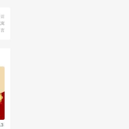
一篇
代寓
言
3