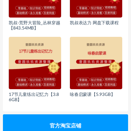
凯叔-荒野大冒险_丛林穿越
凯叔表达力 网盘下载课程
【843.54MB】
17节儿童练出记忆力【3.8
咏春启蒙课【5.93GB】
6GB】
官方淘宝店铺