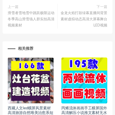
上一篇
下一篇
滑雪者雪地雪中跳跃极限运动
金龙火焰打鼓绿幕直播间背景
冬季高山滑雪场人群实拍高清
素材虚拟动态高清大屏幕舞台
视频素材
LED视频
相关推荐
西藏人文led横屏风景素材
丙烯流体画画手工横屏国外
高清旅游自然唯美治愈系短
高清解压小说推文素材无水