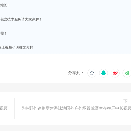
系站长！
不包含技术服务请大家谅解！
所需！
解压视频小说推文素材
分享到：
下
视频
丛林野外建别墅建游泳池国外户外场景荒野生存横屏中长视