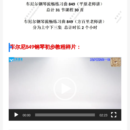
车尔尼849钢琴初步教程样片：
视
频
播
放
器
00:00
02:23