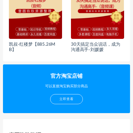
凯叔-红楼梦【885.26M
30天搞定当众说话，成为
B】
沟通高手-刘媛媛
官方淘宝店铺
可以直接淘宝购买部分商品
立即查看