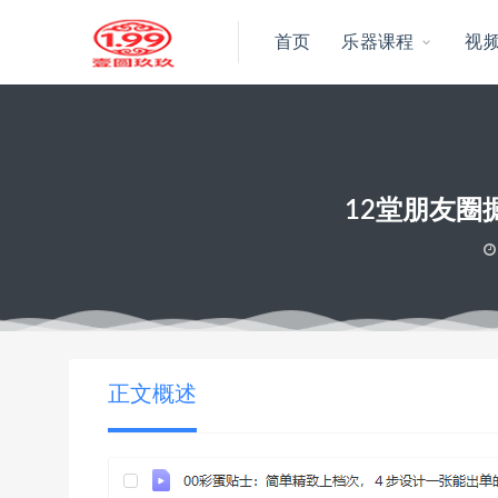
首页
乐器课程
视
12堂朋友
当前位置：
壹圆玖玖资源
12堂朋友圈掘金术：开启副业赚钱之路
>
正文概述