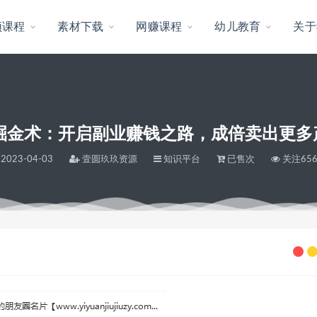
频课程
素材下载
网赚课程
幼儿教育
关于
圈掘金术：开启副业赚钱之路，成倍卖出更多
2023-04-03
壹圆玖玖资源
知识平台
已售次
关注65
，成倍卖出更多产品（完结）