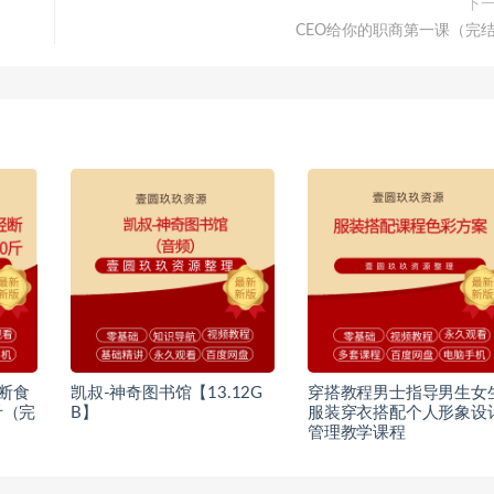
下
CEO给你的职商第一课（完
断食
凯叔-神奇图书馆【13.12G
穿搭教程男士指导男生女
斤（完
B】
服装穿衣搭配个人形象设
管理教学课程