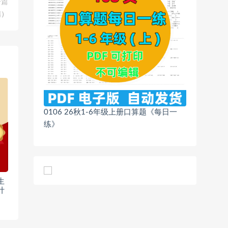
一篇
结）
0106 26秋1-6年级上册口算题《每日一
练》
生
计