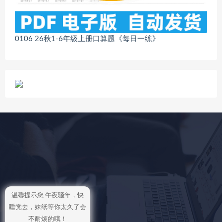
0106 26秋1-6年级上册口算题《每日一练》
温馨提示您 午夜骚年，快
睡觉去，妹纸等你太久了会
不耐烦的哦！