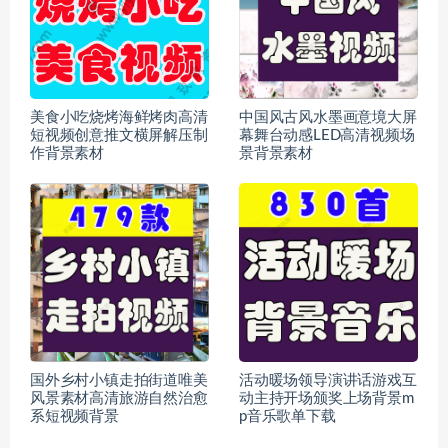
美食小吃烧烤海鲜烤肉高清
中国风古风水墨画意境大屏
短视频创意推文横屏解压制
幕舞台动感LED高清视频场
作背景素材
景背景素材
国外乡村小镇走拍街道唯美
活动暖场领导演讲话游戏互
风景素材高清旅游自然治愈
动主持开场颁奖上场背景m
系短视频背景
p音乐歌单下载